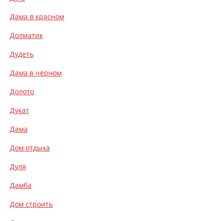
Дама в красном
Долматик
Дудеть
Дама в чёрном
Долото
Дукат
Дама
Дом отдыха
Дуля
Дамба
Дом строить