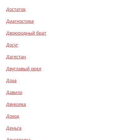
Достаток
Диагностика
Двоюродный брат
Досуг
Дагестан
Двуглавый орел
Доха
Давило
Двуколка
Доход
Деньга
Двустволка