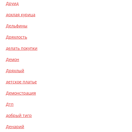
Друид
дохлая курица
Дельфины
Дряхлость
делать покупки
Демон
Дряхлый
детское платье
Демонстрация
Дтп
добрый тигр
Денарий