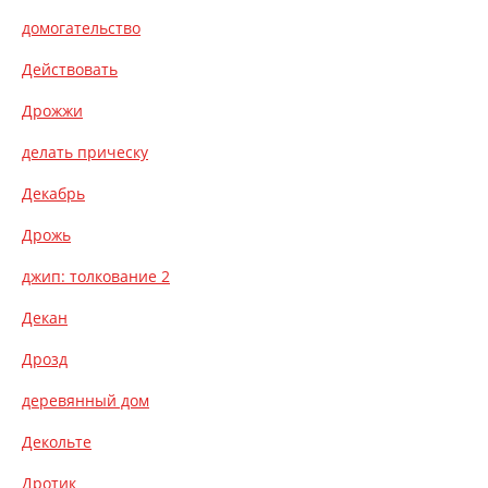
домогательство
Действовать
Дрожжи
делать прическу
Декабрь
Дрожь
джип: толкование 2
Декан
Дрозд
деревянный дом
Декольте
Дротик