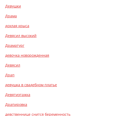
Девушки
Драма
дохлая крыса
Девясил высокий
Драматург
девочка новорожденная
Девясил
Драп
девушка в свадебном платье
Девятиэтажка
Драпировка
девственнице снится беременность