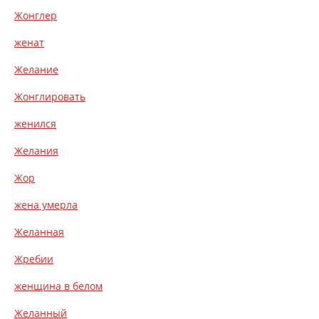
Жонглер
женат
Желание
Жонглировать
женился
Желания
Жор
жена умерла
Желанная
Жребии
женщина в белом
Желанный