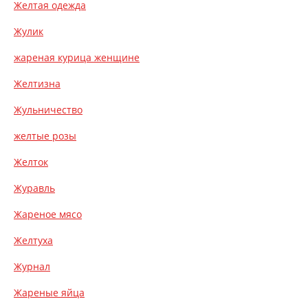
Желтая одежда
Жулик
жареная курица женщине
Желтизна
Жульничество
желтые розы
Желток
Журавль
Жареное мясо
Желтуха
Журнал
Жареные яйца