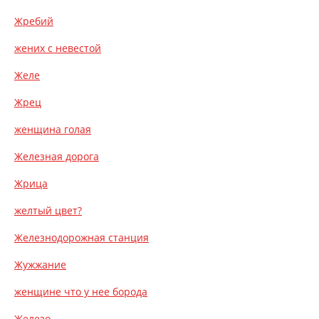
Жребий
жених с невестой
Желе
Жрец
женщина голая
Железная дорога
Жрица
желтый цвет?
Железнодорожная станция
Жужжание
женщине что у нее борода
Железо