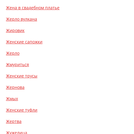
Жена в свадебном платье
Жерло вулкана
Жировик
Женские сапожки
Жерло
Жмуриться
Женские трусы
Жернова
Жмых
Женские туфли
Жертва
Жужелица