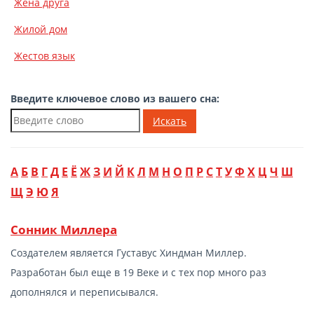
Жена друга
Жилой дом
Жестов язык
Введите ключевое слово из вашего сна:
Искать
А
Б
В
Г
Д
Е
Ё
Ж
З
И
Й
К
Л
М
Н
О
П
Р
С
Т
У
Ф
Х
Ц
Ч
Ш
Щ
Э
Ю
Я
Сонник Миллера
Создателем является Густавус Хиндман Миллер.
Разработан был еще в 19 Веке и с тех пор много раз
дополнялся и переписывался.