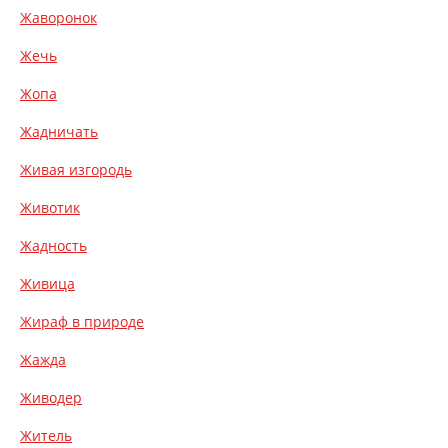
Жаворонок
Жечь
Жопа
Жадничать
Живая изгородь
Животик
Жадность
Живица
Жираф в природе
Жажда
Живодер
Житель