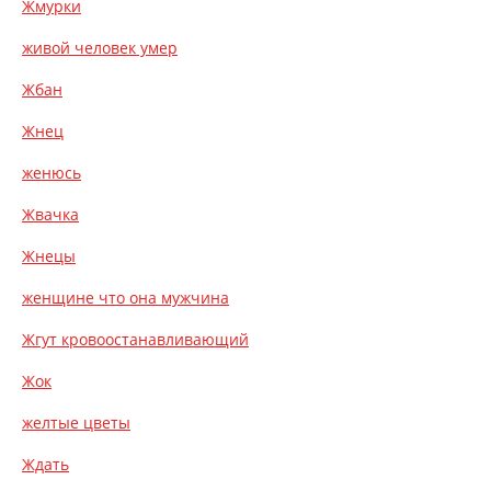
Жмурки
живой человек умер
Жбан
Жнец
женюсь
Жвачка
Жнецы
женщине что она мужчина
Жгут кровоостанавливающий
Жок
желтые цветы
Ждать