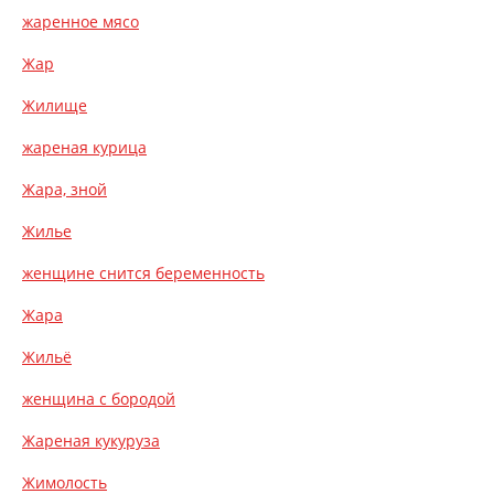
жаренное мясо
Жар
Жилище
жареная курица
Жара, зной
Жилье
женщине снится беременность
Жара
Жильё
женщина с бородой
Жареная кукуруза
Жимолость