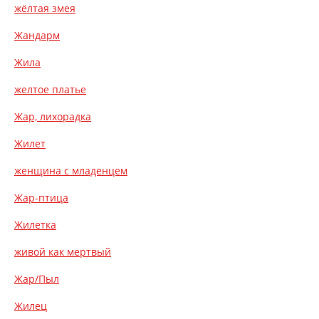
жёлтая змея
Жандарм
Жила
желтое платье
Жар, лихорадка
Жилет
женщина с младенцем
Жар-птица
Жилетка
живой как мертвый
Жар/Пыл
Жилец