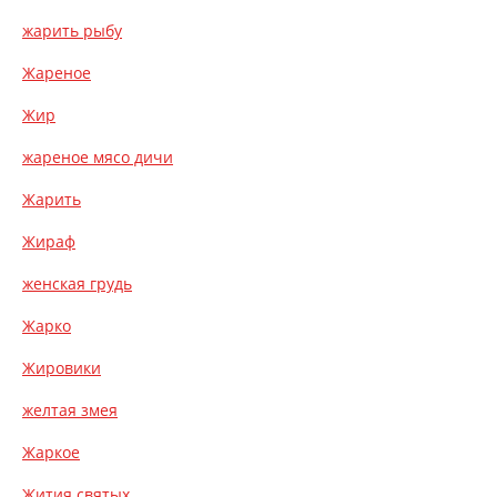
жарить рыбу
Жареное
Жир
жареное мясо дичи
Жарить
Жираф
женская грудь
Жарко
Жировики
желтая змея
Жаркое
Жития святых