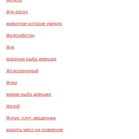
Жук рогач
животное которое умерло
Железобетон
Жук
жареная рыба девушке
Железорудный
Жуки
живая рыба девушке
Желоб
Жулик, плут, мошенник
жарить мясо на сковороде