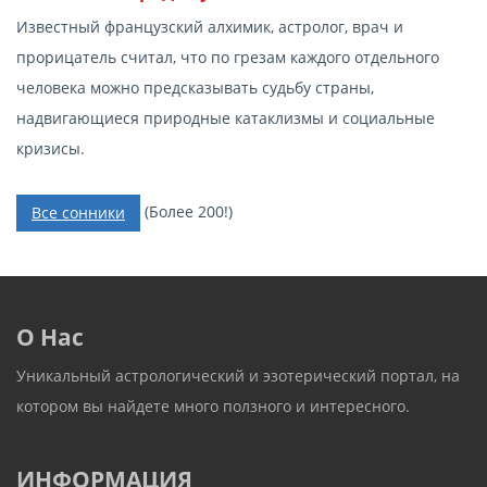
Известный французский алхимик, астролог, врач и
прорицатель считал, что по грезам каждого отдельного
человека можно предсказывать судьбу страны,
надвигающиеся природные катаклизмы и социальные
кризисы.
(Более 200!)
Все сонники
О Нас
Уникальный астрологический и эзотерический портал, на
котором вы найдете много ползного и интересного.
ИНФОРМАЦИЯ