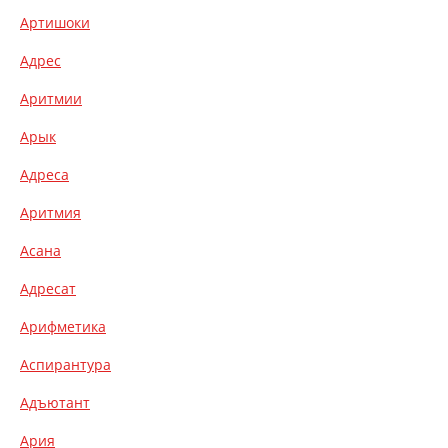
Артишоки
Адрес
Аритмии
Арык
Адреса
Аритмия
Асана
Адресат
Арифметика
Аспирантура
Адъютант
Ария