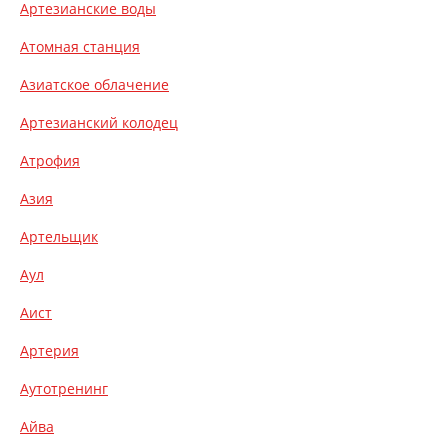
Артезианские воды
Атомная станция
Азиатское облачение
Артезианский колодец
Атрофия
Азия
Артельщик
Аул
Аист
Артерия
Аутотренинг
Айва