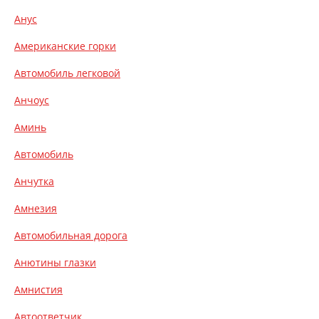
Анус
Американские горки
Автомобиль легковой
Анчоус
Аминь
Автомобиль
Анчутка
Амнезия
Автомобильная дорога
Анютины глазки
Амнистия
Автоответчик