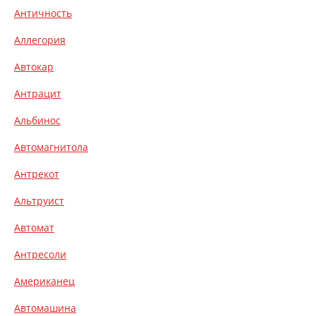
Античность
Аллегория
Автокар
Антрацит
Альбинос
Автомагнитола
Антрекот
Альтруист
Автомат
Антресоли
Американец
Автомашина