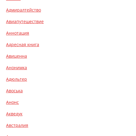
Адмиралтейство
Авиапутешествие
Аннотация
Адресная книга
Авиценна
Анонимка
Адюльтер
Авоська
Анонс
Акведук
Австралия