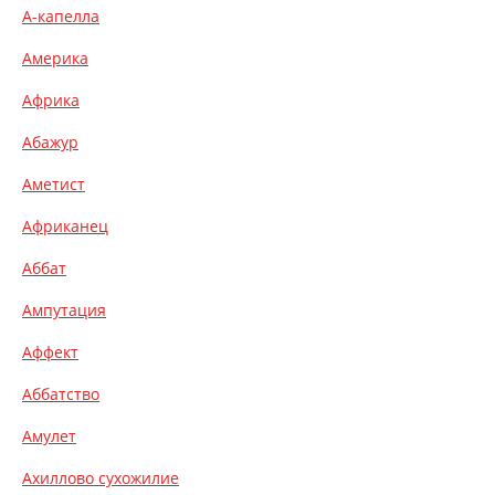
А-капелла
Америка
Африка
Абажур
Аметист
Африканец
Аббат
Ампутация
Аффект
Аббатство
Амулет
Ахиллово сухожилие