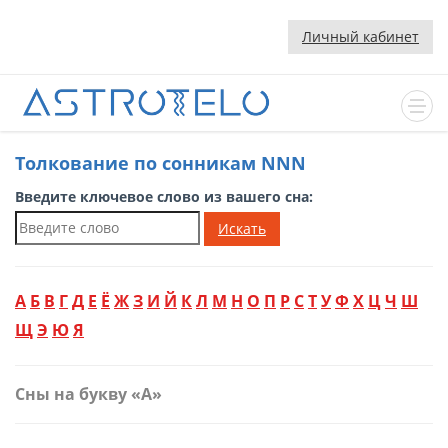
Личный кабинет
Толкование по сонникам NNN
Введите ключевое слово из вашего сна:
Искать
А
Б
В
Г
Д
Е
Ё
Ж
З
И
Й
К
Л
М
Н
О
П
Р
С
Т
У
Ф
Х
Ц
Ч
Ш
Щ
Э
Ю
Я
Сны на букву «А»