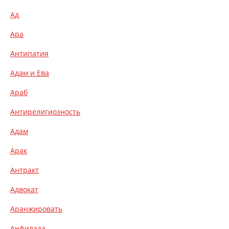
Ад
Ара
Антипатия
Адам и Ева
Араб
Антирелигиозность
Адам
Арак
Антракт
Адвокат
Аранжировать
Анфилада