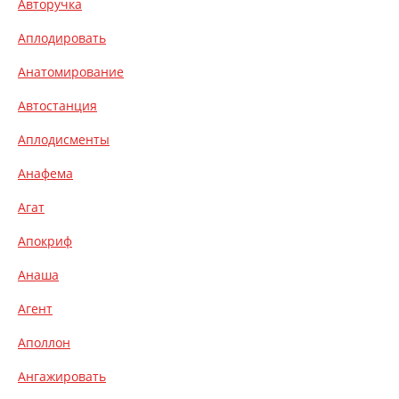
Авторучка
Аплодировать
Анатомирование
Автостанция
Аплодисменты
Анафема
Агат
Апокриф
Анаша
Агент
Аполлон
Ангажировать