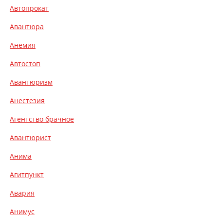
Автопрокат
Авантюра
Анемия
Автостоп
Авантюризм
Анестезия
Агентство брачное
Авантюрист
Анима
Агитпункт
Авария
Анимус