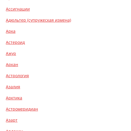
Ассигнации
Адюльтер (супружеская измена)
Арка
Астероид
Ажур
Аркан
Астрология
Азалия
Арктика
Астромеридиан
Азарт