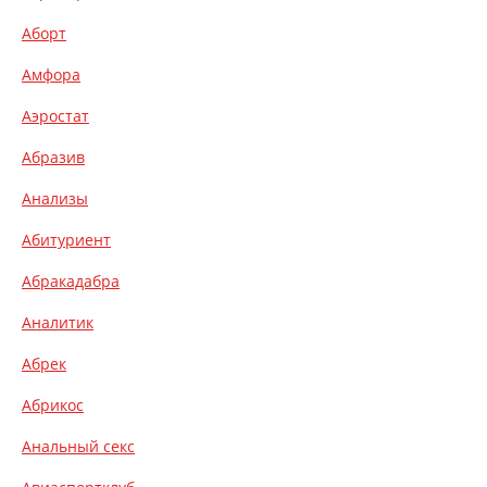
Аборт
Амфора
Аэростат
Абразив
Анализы
Абитуриент
Абракадабра
Аналитик
Абрек
Абрикос
Анальный секс