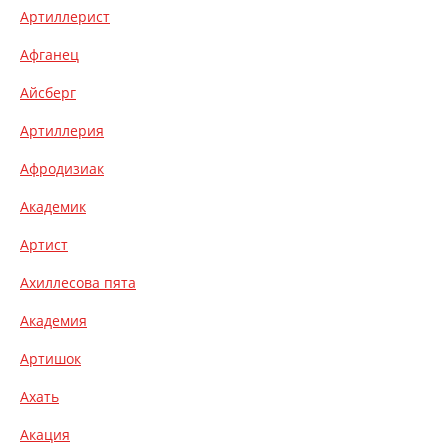
Артиллерист
Афганец
Айсберг
Артиллерия
Афродизиак
Академик
Артист
Ахиллесова пята
Академия
Артишок
Ахать
Акация