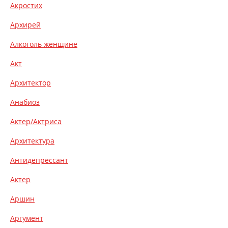
Акростих
Архирей
Алкоголь женщине
Акт
Архитектор
Анабиоз
Актер/Актриса
Архитектура
Антидепрессант
Актер
Аршин
Аргумент