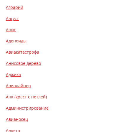
Аграрий
Август
Анис
Аденоиды
Авиакатастрофа
Анисовое дерево
Аджика
Авиалайнер
Анк (крест с петлей)
Администрирование
Авианосец
Анкета