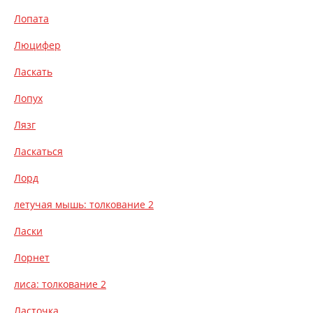
Лопата
Люцифер
Ласкать
Лопух
Лязг
Ласкаться
Лорд
летучая мышь: толкование 2
Ласки
Лорнет
лиса: толкование 2
Ласточка