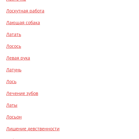
Лоскутная работа
Лающая собака
Латать
Лосось
Левая рука
Латунь
Лось
Лечение зубов
Латы
Лосьон
Лишение девственности