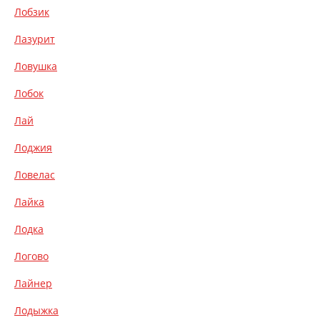
Лобзик
Лазурит
Ловушка
Лобок
Лай
Лоджия
Ловелас
Лайка
Лодка
Логово
Лайнер
Лодыжка