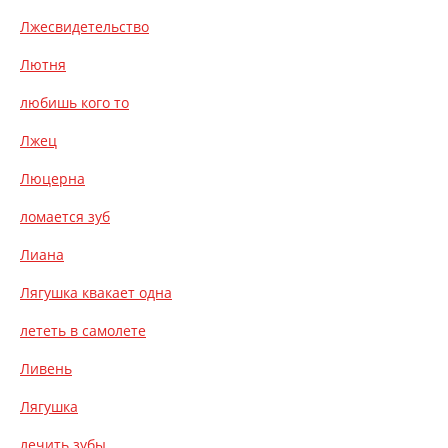
Лжесвидетельство
Лютня
любишь кого то
Лжец
Люцерна
ломается зуб
Лиана
Лягушка квакает одна
лететь в самолете
Ливень
Лягушка
лечить зубы