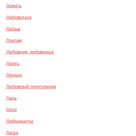
Ломоть
Любоваться
Лапша
Лонгам
Любовник, любовница
Ларец
Лондон
Любовный треугольник
Ларь
Лоно
Любриканты
Ласка