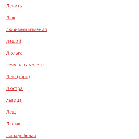
Лечить
Люк
любимый изменил
Леший
Люлька
лечу на самолете
Лещ (карп)
Люстра
львица
Лещ
Лютик
лошадь белая