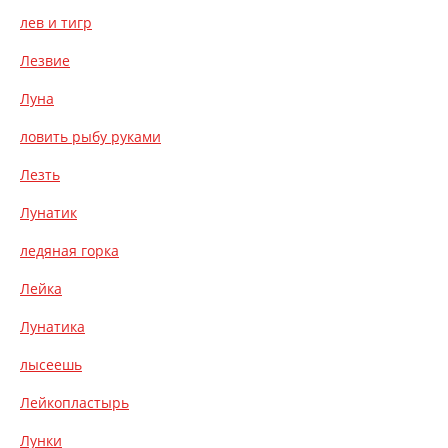
лев и тигр
Лезвие
Луна
ловить рыбу руками
Лезть
Лунатик
ледяная горка
Лейка
Лунатика
лысеешь
Лейкопластырь
Лунки