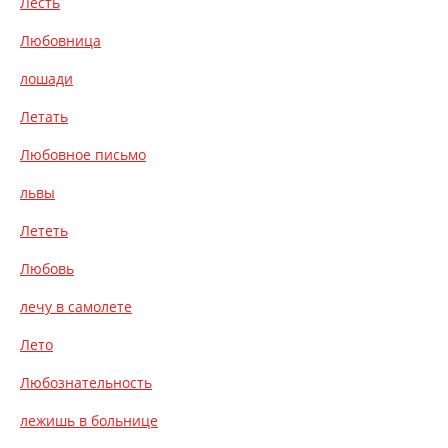
Лесть
Любовница
лошади
Летать
Любовное письмо
львы
Лететь
Любовь
лечу в самолете
Лето
Любознательность
лежишь в больнице