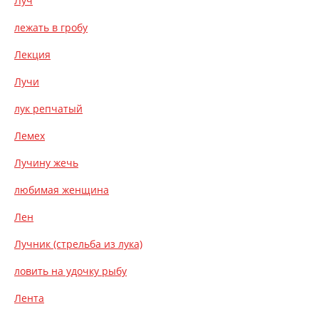
Луч
лежать в гробу
Лекция
Лучи
лук репчатый
Лемех
Лучину жечь
любимая женщина
Лен
Лучник (стрельба из лука)
ловить на удочку рыбу
Лента