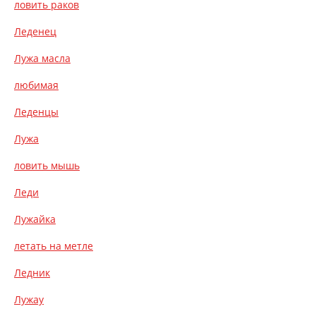
ловить раков
Леденец
Лужа масла
любимая
Леденцы
Лужа
ловить мышь
Леди
Лужайка
летать на метле
Ледник
Лужау