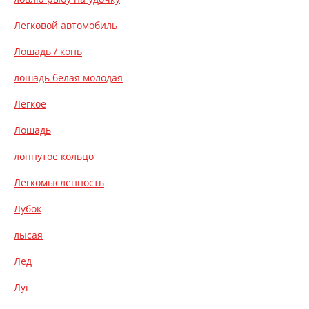
Легковой автомобиль
Лошадь / конь
лошадь белая молодая
Легкое
Лошадь
лопнутое кольцо
Легкомысленность
Лубок
лысая
Лед
Луг