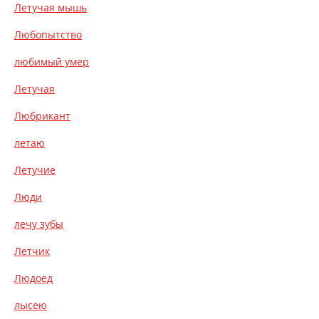
Летучая мышь
Любопытство
любимый умер
Летучая
Любрикант
летаю
Летучие
Люди
лечу зубы
Летчик
Людоед
лысею