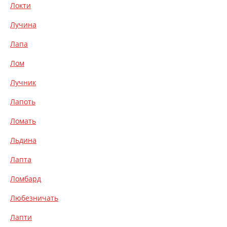
Локти
Лучина
Лапа
Лом
Лучник
Лапоть
Ломать
Льдина
Лапта
Ломбард
Любезничать
Лапти