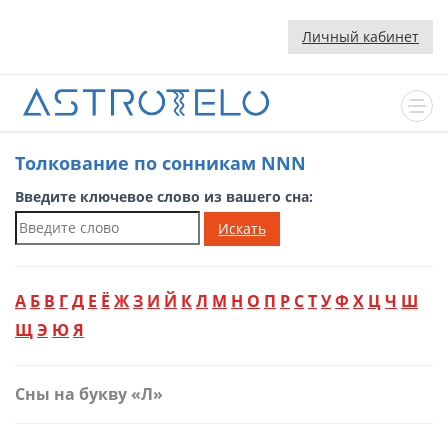
Личный кабинет
Толкование по сонникам NNN
Введите ключевое слово из вашего сна:
Искать
А
Б
В
Г
Д
Е
Ё
Ж
З
И
Й
К
Л
М
Н
О
П
Р
С
Т
У
Ф
Х
Ц
Ч
Ш
Щ
Э
Ю
Я
Сны на букву «Л»