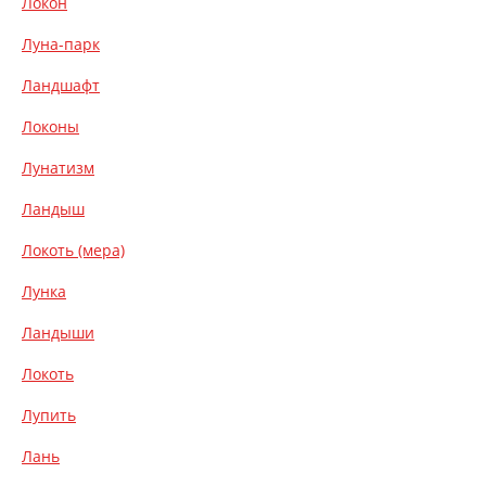
Локон
Луна-парк
Ландшафт
Локоны
Лунатизм
Ландыш
Локоть (мера)
Лунка
Ландыши
Локоть
Лупить
Лань