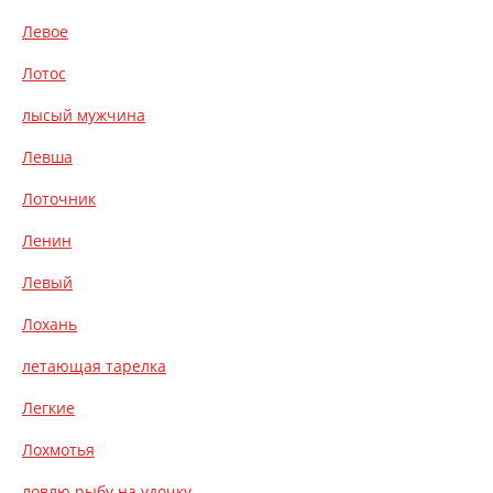
Левое
Лотос
лысый мужчина
Левша
Лоточник
Ленин
Левый
Лохань
летающая тарелка
Легкие
Лохмотья
ловлю рыбу на удочку