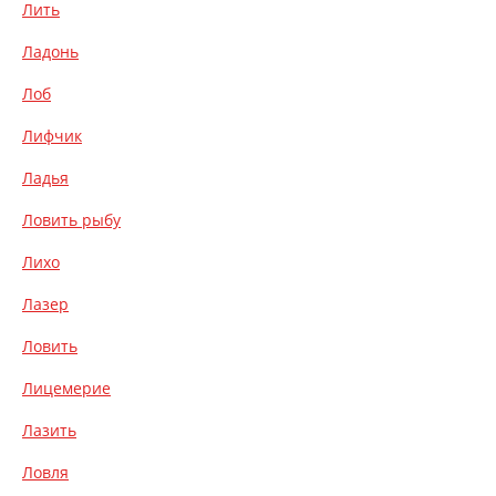
Лить
Ладонь
Лоб
Лифчик
Ладья
Ловить рыбу
Лихо
Лазер
Ловить
Лицемерие
Лазить
Ловля