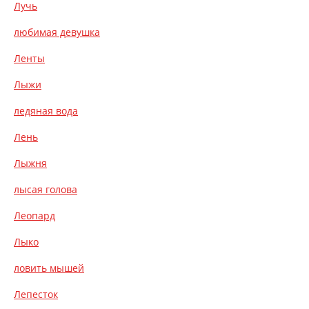
Лучь
любимая девушка
Ленты
Лыжи
ледяная вода
Лень
Лыжня
лысая голова
Леопард
Лыко
ловить мышей
Лепесток