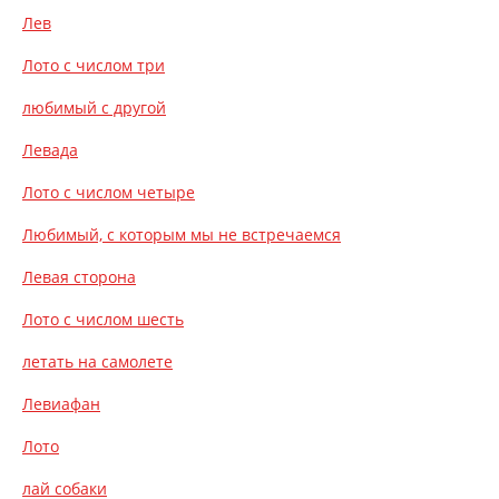
Лев
Лото с числом три
любимый с другой
Левада
Лото с числом четыре
Любимый, с которым мы не встречаемся
Левая сторона
Лото с числом шесть
летать на самолете
Левиафан
Лото
лай собаки