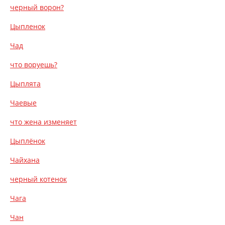
черный ворон?
Цыпленок
Чад
что воруешь?
Цыплята
Чаевые
что жена изменяет
Цыплёнок
Чайхана
черный котенок
Чага
Чан