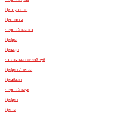
Цитрусовые
Ценности
черный платок
Цифра
Цикады
что выпал гнилой зуб
Цифры / числа
Цимбалы
черный паук
Цифры
Цинга