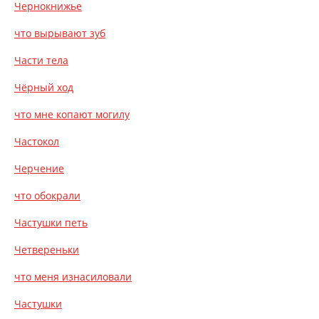
Чернокнижье
что вырывают зуб
Части тела
Чёрный ход
что мне копают могилу
Частокол
Черчение
что обокрали
Частушки петь
Четвереньки
что меня изнасиловали
Частушки