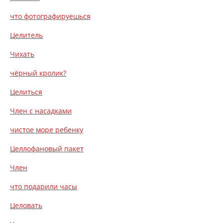
что фотографируешься
Целитель
Чихать
чёрный кролик?
Целиться
Член с насадками
чистое море ребенку
Целлофановый пакет
Член
что подарили часы
Целовать