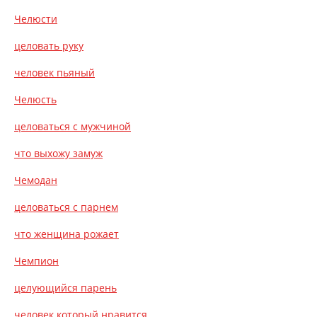
Челюсти
целовать руку
человек пьяный
Челюсть
целоваться с мужчиной
что выхожу замуж
Чемодан
целоваться с парнем
что женщина рожает
Чемпион
целующийся парень
человек который нравится