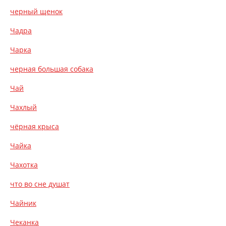
черный щенок
Чадра
Чарка
черная большая собака
Чай
Чахлый
чёрная крыса
Чайка
Чахотка
что во сне душат
Чайник
Чеканка