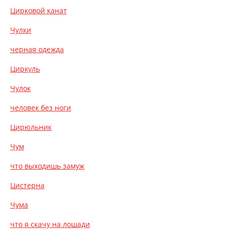
Цирковой канат
Чулки
черная одежда
Циркуль
Чулок
человек без ноги
Цирюльник
Чум
что выходишь замуж
Цистерна
Чума
что я скачу на лошади