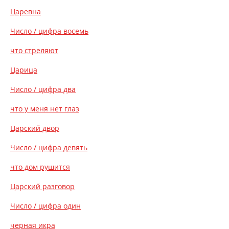
Царевна
Число / цифра восемь
что стреляют
Царица
Число / цифра два
что у меня нет глаз
Царский двор
Число / цифра девять
что дом рушится
Царский разговор
Число / цифра один
черная икра