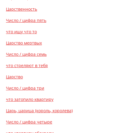
Царственность
Число / цифра пять
что ищу что то
Царство мертвых
Число / цифра семь
что стреляют в тебя
Царство
Число / цифра три
что затопило квартиру
Царь, царица (король, королева)
Число / цифра четыре