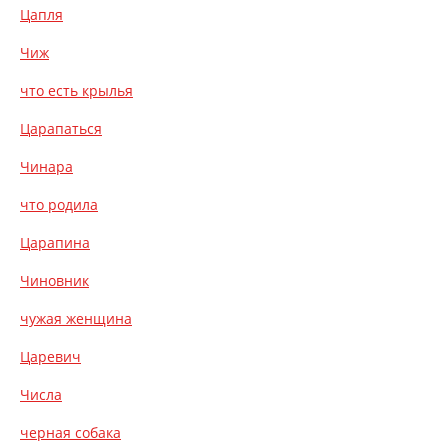
Цапля
Чиж
что есть крылья
Царапаться
Чинара
что родила
Царапина
Чиновник
чужая женщина
Царевич
Числа
черная собака