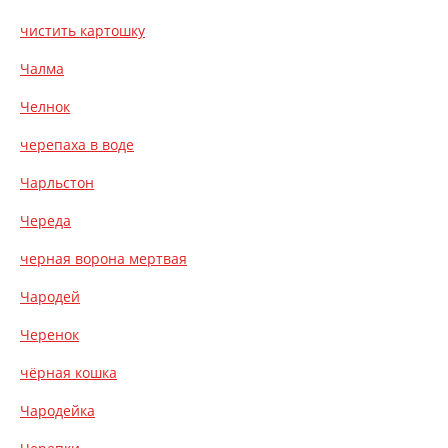
чистить картошку
Чалма
Челнок
черепаха в воде
Чарльстон
Череда
черная ворона мертвая
Чародей
Черенок
чёрная кошка
Чародейка