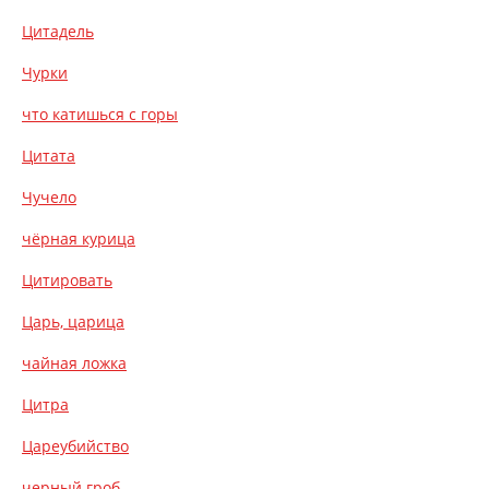
Цитадель
Чурки
что катишься с горы
Цитата
Чучело
чёрная курица
Цитировать
Царь, царица
чайная ложка
Цитра
Цареубийство
черный гроб