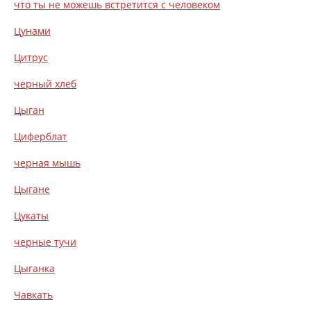
что ты не можешь встретится с человеком
Цунами
Цитрус
черный хлеб
Цыган
Циферблат
черная мышь
Цыгане
Цукаты
черные тучи
Цыганка
Чавкать