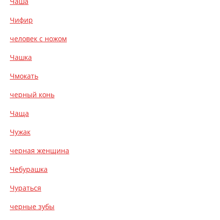
Чаша
Чифир
человек с ножом
Чашка
Чмокать
черный конь
Чаща
Чужак
черная женщина
Чебурашка
Чураться
черные зубы