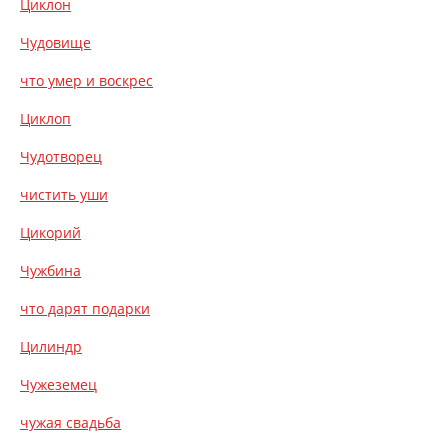
Циклон
Чудовище
что умер и воскрес
Циклоп
Чудотворец
чистить уши
Цикорий
Чужбина
что дарят подарки
Цилиндр
Чужеземец
чужая свадьба