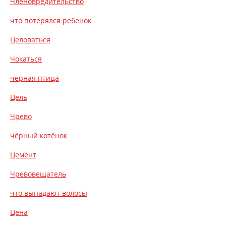
Членовредительство
что потерялся ребенок
Целоваться
Чокаться
черная птица
Цель
Чрево
чёрный котёнок
Цемент
Чревовещатель
что выпадают волосы
Цена