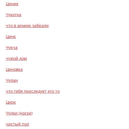
Циник
Чукотка
что в армию забрали
Цинк
Чукча
чужой дом
Циновка
Чулан
что тебя преследует кто то
Цирк
Чулки (носки)
чистый пол