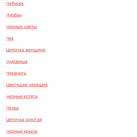
Чебурек
Чурбан
черные цветы
Чек
Цепочка женщине
чудовища
Чеканить
Цветущая черешня
черные котята
Челка
Цепочка золотая
черные крысы