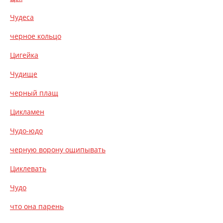
Чудеса
черное кольцо
Цигейка
Чудище
черный плащ
Цикламен
Чудо-юдо
черную ворону ощипывать
Циклевать
Чудо
что она парень