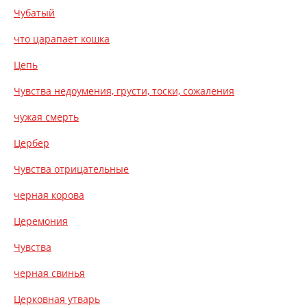
Чубатый
что царапает кошка
Цепь
Чувства недоумения, грусти, тоски, сожаления
чужая смерть
Цербер
Чувства отрицательные
черная корова
Церемония
Чувства
черная свинья
Церковная утварь