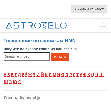
Личный кабинет
Толкование по сонникам NNN
Введите ключевое слово из вашего сна:
Искать
А
Б
В
Г
Д
Е
Ё
Ж
З
И
Й
К
Л
М
Н
О
П
Р
С
Т
У
Ф
Х
Ц
Ч
Ш
Щ
Э
Ю
Я
Сны на букву «Ц»