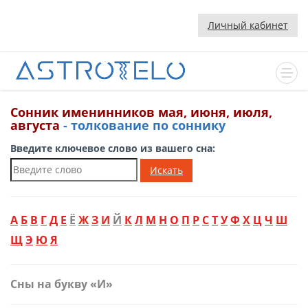
Личный кабинет
Сонник именинников мая, июня, июля,
августа
- толкование по соннику
Введите ключевое слово из вашего сна:
Искать
А
Б
В
Г
Д
Е
Ё
Ж
З
И
Й
К
Л
М
Н
О
П
Р
С
Т
У
Ф
Х
Ц
Ч
Ш
Щ
Э
Ю
Я
Сны на букву «И»