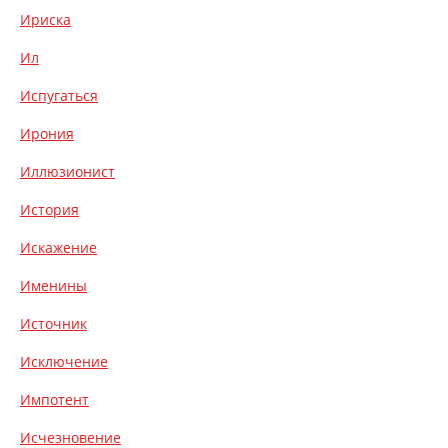
Ириска
Ил
Испугаться
Ирония
Иллюзионист
История
Искажение
Именины
Источник
Исключение
Импотент
Исчезновение