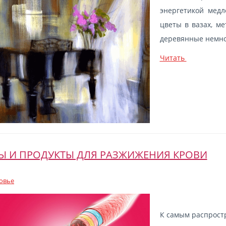
энергетикой медл
цветы в вазах, м
деревянные немно
Читать
Ы И ПРОДУКТЫ ДЛЯ РАЗЖИЖЕНИЯ КРОВИ
овье
К самым распрос