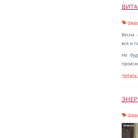
ВИТА
Здор
Весна -
все и т
Не буд
происх
Читать
ЭНЕР
Здор