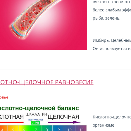
вязкость крови от
более слабым эфф
рыба, зелень.
Имбирь. Целебными
Он используется в
ОТНО-ЩЕЛОЧНОЕ РАВНОВЕСИЕ
овье
Кислотно-щелочно
организме