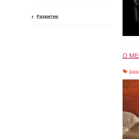
Развитие
О МЕ
Здор