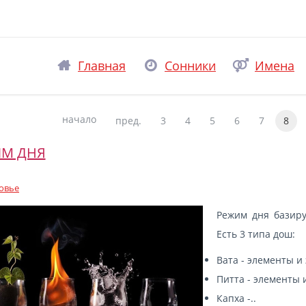
Главная
Сонники
Имена
начало
пред.
3
4
5
6
7
8
М ДНЯ
овье
Режим дня базиру
Есть 3 типа дош:
Вата - элементы и
Питта - элементы 
Капха -..