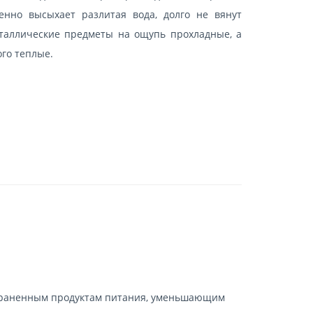
енно высыхает разлитая вода, долго не вянут
еталлические предметы на ощупь прохладные, а
го теплые.
траненным продуктам питания, уменьшающим