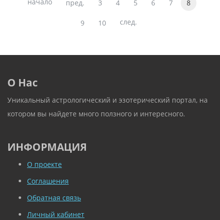
начало
пред.
3
4
5
6
7
8
след.
9
10
О Нас
Уникальный астрологический и эзотерический портал, на
котором вы найдете много ползного и интересного.
ИНФОРМАЦИЯ
О проекте
Соглашения
Обратная связь
Личный кабинет