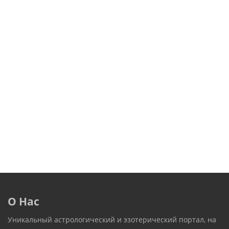
О Нас
Уникальный астрологический и эзотерический портал, на