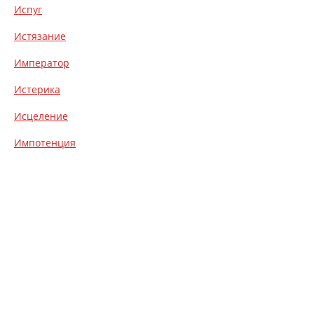
Испуг
Истязание
Император
Истерика
Исцеление
Импотенция