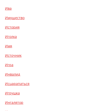
Ива
Имущество
История
Иголка
Имя
Источник
Игра
Инвалид
Исцарапаться
Игрушка
Ингалятор