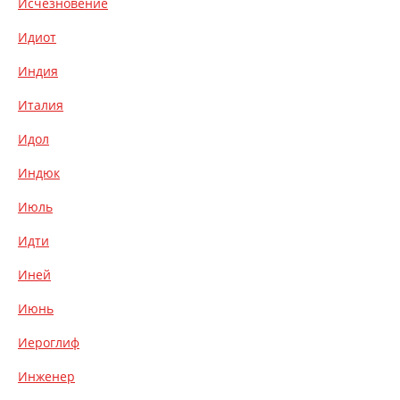
Исчезновение
Идиот
Индия
Италия
Идол
Индюк
Июль
Идти
Иней
Июнь
Иероглиф
Инженер