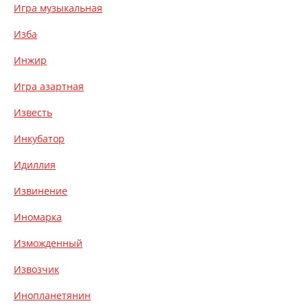
Игра музыкальная
Изба
Инжир
Игра азартная
Известь
Инкубатор
Идиллия
Извинение
Иномарка
Изможденный
Извозчик
Инопланетянин