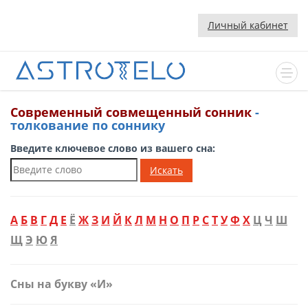
Личный кабинет
Современный cовмещенный сонник
-
толкование по соннику
Введите ключевое слово из вашего сна:
Искать
А
Б
В
Г
Д
Е
Ё
Ж
З
И
Й
К
Л
М
Н
О
П
Р
С
Т
У
Ф
Х
Ц
Ч
Ш
Щ
Э
Ю
Я
Сны на букву «И»